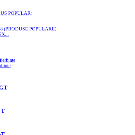
EX...
rbinte
-GT
GT
GT