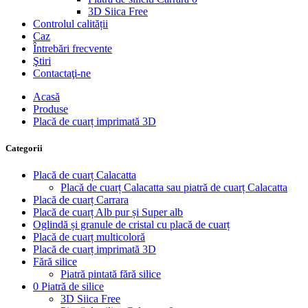
3D Siica Free
Controlul calității
Caz
Întrebări frecvente
Ştiri
Contactaţi-ne
Acasă
Produse
Placă de cuarț imprimată 3D
Categorii
Placă de cuarț Calacatta
Placă de cuarț Calacatta sau piatră de cuarț Calacatta
Placă de cuarț Carrara
Placă de cuarț Alb pur și Super alb
Oglindă și granule de cristal cu placă de cuarț
Placă de cuarț multicoloră
Placă de cuarț imprimată 3D
Fără silice
Piatră pintată fără silice
0 Piatră de silice
3D Siica Free