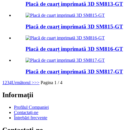
Placă de cuarț imprimată 3D SM813-GT
Placă de cuarț imprimată 3D SM815-GT
Placă de cuarț imprimată 3D SM816-GT
Placă de cuarț imprimată 3D SM817-GT
1
2
3
4
Următorul >
>>
Pagina 1 / 4
Informaţii
Profilul Companiei
Contactaţi-ne
Întrebări frecvente