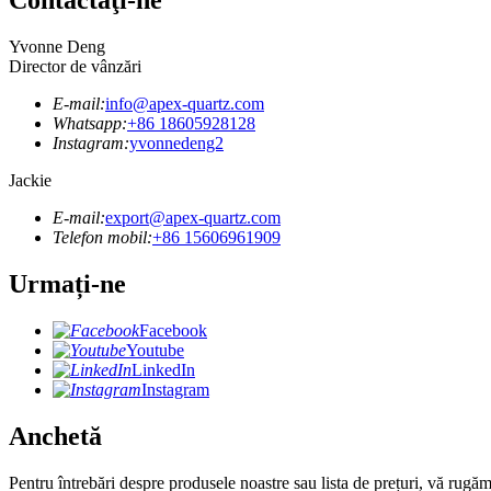
Contactaţi-ne
Yvonne Deng
Director de vânzări
E-mail:
info@apex-quartz.com
Whatsapp:
+86 18605928128
Instagram:
yvonnedeng2
Jackie
E-mail:
export@apex-quartz.com
Telefon mobil:
+86 15606961909
Urmați-ne
Facebook
Youtube
LinkedIn
Instagram
Anchetă
Pentru întrebări despre produsele noastre sau lista de prețuri, vă rugă