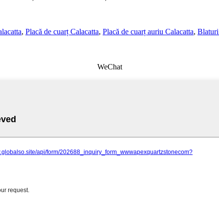
alacatta
,
Placă de cuarț Calacatta
,
Placă de cuarț auriu Calacatta
,
Blaturi
WeChat