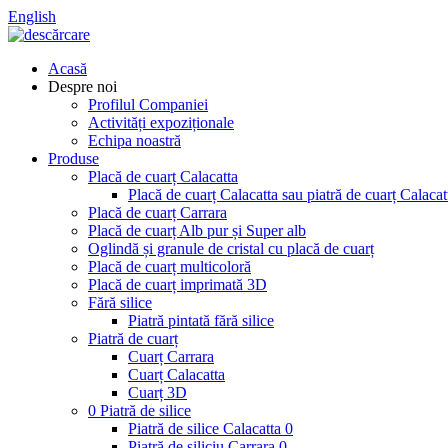
English
Acasă
Despre noi
Profilul Companiei
Activități expoziționale
Echipa noastră
Produse
Placă de cuarț Calacatta
Placă de cuarț Calacatta sau piatră de cuarț Calacat
Placă de cuarț Carrara
Placă de cuarț Alb pur și Super alb
Oglindă și granule de cristal cu placă de cuarț
Placă de cuarț multicoloră
Placă de cuarț imprimată 3D
Fără silice
Piatră pintată fără silice
Piatră de cuarț
Cuarț Carrara
Cuarț Calacatta
Cuarț 3D
0 Piatră de silice
Piatră de silice Calacatta 0
Piatră de siliciu Carrara 0