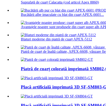
Suprafață de cuarț Calacatta (cod articol Apex 8860)
Bucătării albe imaculate cu blat din cuarț APEX-6601...
Avantajele noastre sunt produsele din cuarț super alb AP
Blaturi moderne din piatră de cuarț APEX-5112
Piatră de cuarț de înaltă calitate, APEX-6608, vânzare fie
Piatră de cuarț colorată imprimată SM802
Placă artificială imprimată 3D SF-SM803-
Placă artificială imprimată 3D SF-SM804-